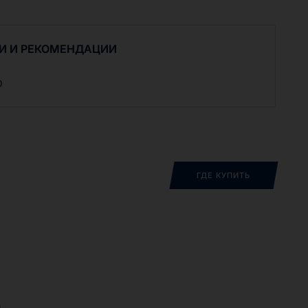
ков, а также циркуляционных систем. Основная
я масел RENOFLUID AW ZAF D – это промышленные
дросистемы металлообрабатывающих станков.
И И РЕКОМЕНДАЦИИ
D
ГДЕ КУПИТЬ