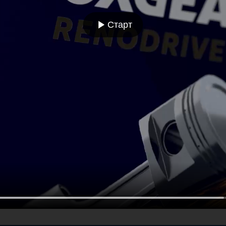
Старт
RENOFLUID AW 32
RENOFLUID A
Высококачественное
Высококачественно
гидравлическое и смазывающее
гидравлическое и 
масло
масло