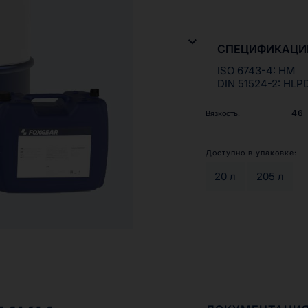
масел для подшипни
область применени
гидросистемы и ги
СПЕЦИФИКАЦИ
ISO 6743-4: HM
DIN 51524-2: HLP
46
Вязкость:
Доступно в упаковке:
20 л
205 л