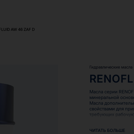
LUID AW 46 ZAF D
Гидравлические масла
RENOFL
Масла серии RENOFL
минеральной основе
Масла дополнитель
свойствами для пр
требующих рабочую 
Масла серии RENOFL
ЧИТАТЬ БОЛЬШЕ
высококачественных