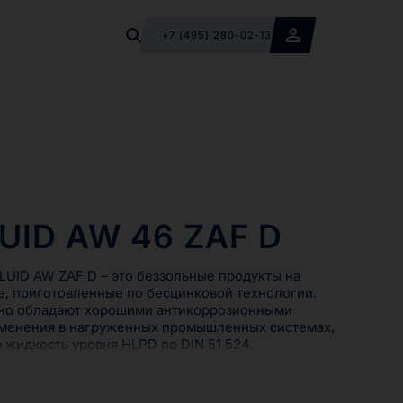
+7 (495) 280-02-13
UID AW 46 ZAF D
UID AW ZAF D – это беззольные продукты на
, приготовленные по бесцинковой технологии.
но обладают хорошими антикоррозионными
именения в нагруженных промышленных системах,
жидкость уровня HLPD по DIN 51 524.
UID AW ZAF D используются не только в качестве
 гидравлических масел, но и в качестве смазочных