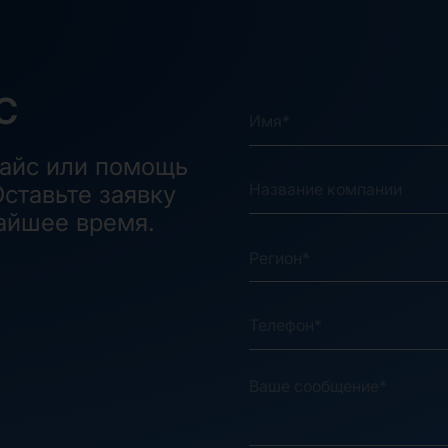
С
райс или помощь
ставьте заявку
айшее время.
Регион*