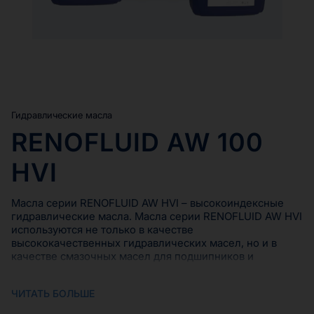
Гидравлические масла
RENOFLUID AW 100
HVI
Масла серии RENOFLUID AW HVI – высокоиндексные
гидравлические масла. Масла серии RENOFLUID AW HVI
используются не только в качестве
высококачественных гидравлических масел, но и в
качестве смазочных масел для подшипников и
редукторов, когда требуется масло с высоким
индексом вязкости и хорошей несущей способностью.
ЧИТАТЬ БОЛЬШЕ
Основная область применения масел серии.