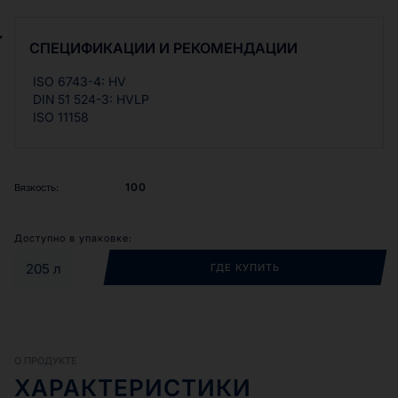
RENOFLUID AW HVI — это гидросистемы транспортных
средств и стационарных промышленных установок, где
производителем предписаны рабочие жидкости уровня
СПЕЦИФИКАЦИИ И РЕКОМЕНДАЦИИ
HVLP по DIN 51 524. Соответствующий класс вязкости
следует выбрать исходя из предписаний производителя
ISO 6743-4: HV
и условий эксплуатации
DIN 51 524-3: HVLP
ISO 11158
100
Вязкость:
Доступно в упаковке:
205 л
ГДЕ КУПИТЬ
О ПРОДУКТЕ
ХАРАКТЕРИСТИКИ