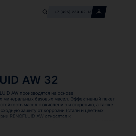
+7 (495) 280-02-13
UID AW 32
LUID AW производятся на основе
х минеральных базовых масел. Эффективный пакет
стойкость масел к окислению и старению, а также
сходную защиту от коррозии (стали и цветных
ерии RENOFLUID AW относятся к
костям на минеральной основе согласно DIN 51524-
, с деэмульгирующими свойствами) и смазочным
 51517.