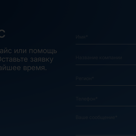
С
райс или помощь
ставьте заявку
айшее время.
Регион*