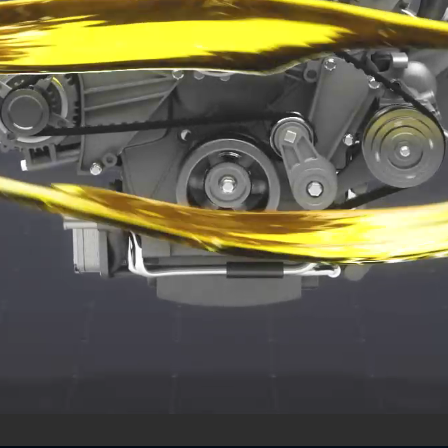
RENOFLUID AW 32
RENOFLUID A
Высококачественное
Высококачественно
гидравлическое и смазывающее
гидравлическое и 
масло
масло