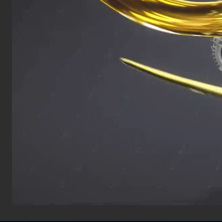
RENOFLUID AW 22
Высококачественное
гидравлическое и смазывающее
масло