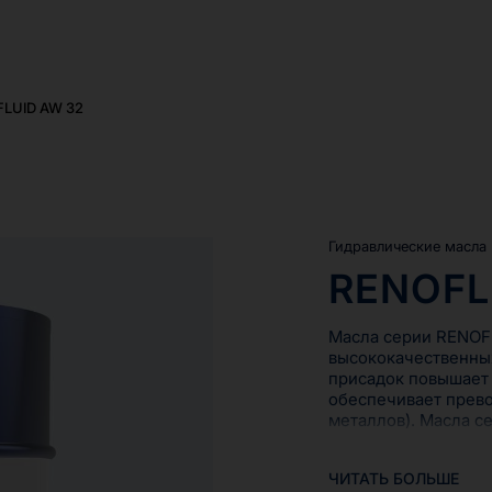
LUID AW 32
Гидравлические масла
RENOFL
Масла серии RENOF
высококачественны
присадок повышает 
обеспечивает прево
металлов). Масла с
гидравлическим жид
2 (цинксодержащие
ЧИТАТЬ БОЛЬШЕ
маслам согласно DIN