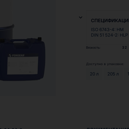
Масла серии RENOF
жидкостями для моб
производителем пр
СПЕЦИФИКАЦИ
противоизносными 
ISO 6743-4: HM
DIN 51 524-2: HLP
32
Вязкость:
Доступно в упаковке:
20 л
205 л