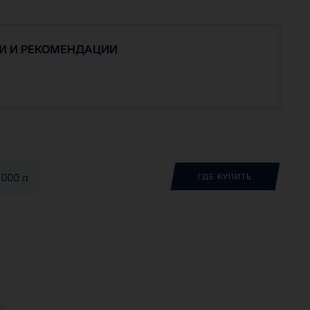
LUID AW являются универсальными рабочими
ильных и стационарных гидросистем, где
едписаны масла с хорошим отделением воды и
И И РЕКОМЕНДАЦИИ
свойствами.
1000 л
ГДЕ КУПИТЬ