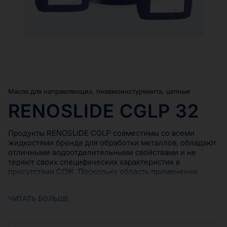
Масла для направляющих, пневмоинстурмента, цепные
RENOSLIDE CGLP 32
Продукты RENOSLIDE CGLP совместимы со всеми
жидкостями бренда для обработки металлов, обладают
отличными водоотделительными свойствами и не
теряют своих специфических характеристик в
присутствии СОЖ. Поскольку область применения
предусматривает относительно невысокую рабочую
температуру (близкую к комнатной), были
ЧИТАТЬ БОЛЬШЕ
использованы такие ингибиторы коррозии и окисления,
а также комбинация противозадирных и
противоизносных присадок, которые достаточно