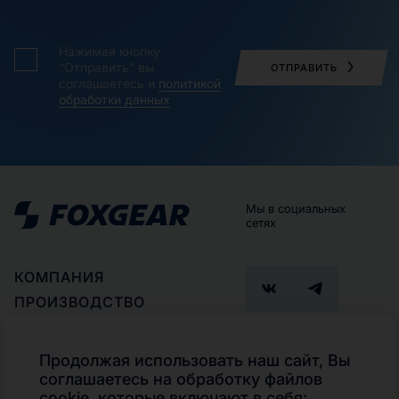
Нажимая кнопку
“Отправить” вы
ОТПРАВИТЬ
соглашаетесь и
политикой
обработки данных
Мы в социальных
сетях
КОМПАНИЯ
ПРОИЗВОДСТВО
ПАРТНЕРАМ
ГДЕ КУПИТЬ
Продолжая использовать наш сайт, Вы
ПОДБОР ПРОДУКТА
соглашаетесь на обработку файлов
Телефон
cookie, которые включают в себя: