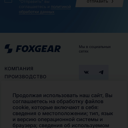
“Отправить” вы
ОТПРАВИТЬ
соглашаетесь и
политикой
обработки данных
Мы в социальных
сетях
КОМПАНИЯ
ПРОИЗВОДСТВО
ПАРТНЕРАМ
ГДЕ КУПИТЬ
Продолжая использовать наш сайт, Вы
ПОДБОР ПРОДУКТА
соглашаетесь на обработку файлов
Телефон
cookie, которые включают в себя:
КОНТАКТЫ
+7 (495)
сведения о местоположении; тип, язык
КАТАЛОГ
280-02-13
и версию операционной системы и
Транспорт и
браузера; сведения об используемом