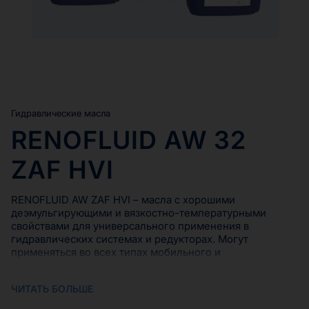
Гидравлические масла
RENOFLUID AW 32
ZAF HVI
RENOFLUID AW ZAF HVI – масла с хорошими
деэмульгирующими и вязкостно-температурными
свойствами для универсального применения в
гидравлических системах и редукторах. Могут
применяться во всех типах мобильного и
стационарного гидравлического оборудования, где
рекомендуются гидравлические жидкости класса HVLP
ЧИТАТЬ БОЛЬШЕ
DIN 51524-3 (HV ISO 6743-4). RENOFLUID AW ZAF HVI
могут применяться в гидросистемах