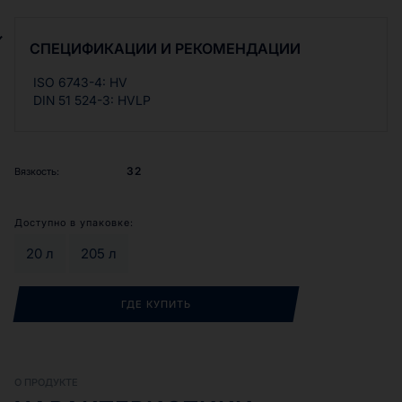
металлообрабатывающих станков,
термопластавтоматов, мобильной технике и др.
СПЕЦИФИКАЦИИ И РЕКОМЕНДАЦИИ
ISO 6743-4: HV
DIN 51 524-3: HVLP
32
Вязкость:
Доступно в упаковке:
20 л
205 л
ГДЕ КУПИТЬ
О ПРОДУКТЕ