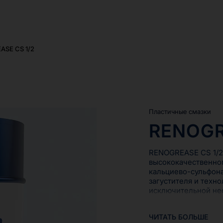
ASE CS 1/2
Пластичные смазки
RENOGR
RENOGREASE CS 1/2 
высококачественног
кальциево-сульфона
загустителя и техн
исключительной не
RENOGREASE CS 1/2
ЧИТАТЬ БОЛЬШЕ
низкоскоростных п