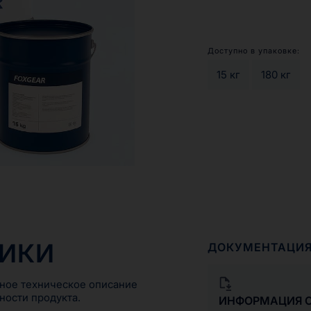
температурах, напр
числе установок не
бумагоделательных
цементных заводов 
Доступно в упаковке:
RENOGREASE CS 1/2 
15 кг
180 кг
различных судовых 
эксплуатирующихся 
RENOGREASE CS 1/2
комбикормовых пре
ТИКИ
ДОКУМЕНТАЦИ
ное техническое описание
ности продукта.
ИНФОРМАЦИЯ О