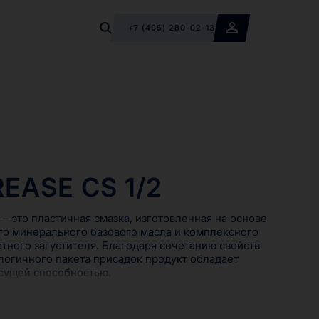
+7 (495) 280-02-13
EASE CS 1/2
– это пластичная смазка, изготовленная на основе
о минерального базового масла и комплексного
тного загустителя. Благодаря сочетанию свойств
ологичного пакета присадок продукт обладает
сущей способностью.
 рекомендуется для смазывания тяжелонагруженных
одшипников, эксплуатирующихся при высоких