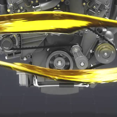
RENOGREASE L 00
RENOGREASE L
Многоцелевая литиевая смазка с
Многоцелевая литие
высокой нагрузкой сваривания
высокой нагрузкой 