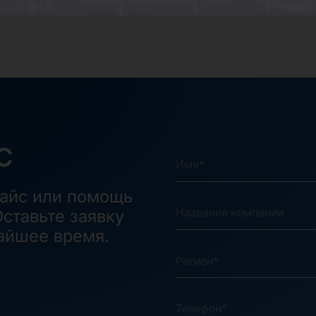
С
райс или помощь
ставьте заявку
айшее время.
Регион*