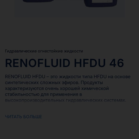
Гидравлические огнестойкие жидкости
RENOFLUID HFDU 46
RENOFLUID HFDU – это жидкости типа HFDU на основе
синтетических сложных эфиров. Продукты
характеризуются очень хорошей химической
стабильностью для применения в
высокопроизводительных гидравлических системах.
RENOFLUID HFDU применимы для всех областей, где
существует опасность возникновения возгорания.
ЧИТАТЬ БОЛЬШЕ
Жидкости RENOFLUID HFDU полностью соответствуют
стандарту DIN-51524 HLP.