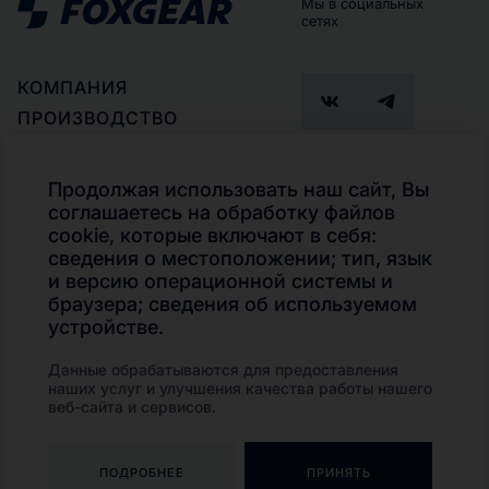
Мы в социальных
сетях
КОМПАНИЯ
ПРОИЗВОДСТВО
ПАРТНЕРАМ
ГДЕ КУПИТЬ
Продолжая использовать наш сайт, Вы
ПОДБОР ПРОДУКТА
соглашаетесь на обработку файлов
Телефон
cookie, которые включают в себя:
КОНТАКТЫ
+7 (495)
сведения о местоположении; тип, язык
КАТАЛОГ
280-02-13
и версию операционной системы и
Транспорт и
браузера; сведения об используемом
внедорожная техника
устройстве.
Индустриальные
смазочные материалы
Данные обрабатываются для предоставления
Смазочно-охлаждающие
наших услуг и улучшения качества работы нашего
технологические
составы
веб-сайта и сервисов.
Пластичные смазки
ПОДРОБНЕЕ
ПРИНЯТЬ