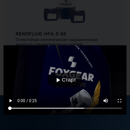
RENOFLUID HFA-S 68
Огнестойкая синтетическая гидравлическая
жидкость для механических крепей
Старт