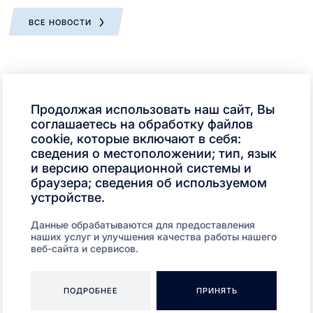
ВСЕ НОВОСТИ
Продолжая использовать наш сайт, Вы
соглашаетесь на обработку файлов
cookie, которые включают в себя:
сведения о местоположении; тип, язык
и версию операционной системы и
браузера; сведения об используемом
устройстве.
29.07.2026
08.06.2026
Данные обрабатываются для предоставления
ВЕБИНАР «ЗАКАЛКА»
ПАРТНЕРСТВ
наших услуг и улучшения качества работы нашего
Коллеги,
РУС
веб-сайта и сервисов.
приглашаем вас 7 августа на вебинар
Компания «ФУКС 
«Закалка».
МОТОР РУС» догов
области производ
ПОДРОБНЕЕ
ПРИНЯТЬ
Новости 1 - 4 из 59
Начало | Пред. |
1
2
3
4
5
|
След.
|
Конец