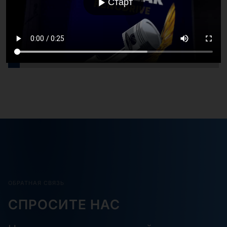
Старт
RENOFLUID EPG 460 PLUS
Масло с высокой устойчивостью к старению и
отличной моющей способностью для
промышленных зубчатых передач
ОБРАТНАЯ СВЯЗЬ
СПРОСИТЕ НАС