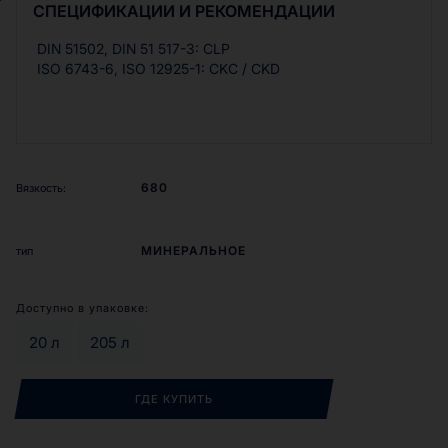
температуры до 120 °С. Масла RENOFLUID EPG
СПЕЦИФИКАЦИИ И РЕКОМЕНДАЦИИ
применяются в оборудовании, где рекомендуется
использовать масла класса CLP DIN 51517-3. Масла
DIN 51502, DIN 51 517-3: CLP
RENOFLUID EPG подходят для редукторов, работающих
ISO 6743-6, ISO 12925-1: CKC / CKD
при высоких и ударных нагрузках, а также могут
применяться для смазывания высоконагруженных и
низкоскоростных подшипников.
680
Вязкость:
МИНЕРАЛЬНОЕ
тип
Доступно в упаковке:
20 л
205 л
ГДЕ КУПИТЬ