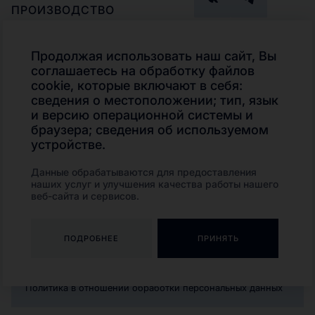
ПРОИЗВОДСТВО
ПАРТНЕРАМ
ГДЕ КУПИТЬ
Продолжая использовать наш сайт, Вы
ПОДБОР ПРОДУКТА
соглашаетесь на обработку файлов
Телефон
cookie, которые включают в себя:
КОНТАКТЫ
+7 (495)
сведения о местоположении; тип, язык
КАТАЛОГ
280-02-13
и версию операционной системы и
Транспорт и
браузера; сведения об используемом
внедорожная техника
устройстве.
Индустриальные
смазочные материалы
Данные обрабатываются для предоставления
Смазочно-охлаждающие
наших услуг и улучшения качества работы нашего
технологические
составы
веб-сайта и сервисов.
Пластичные смазки
ПОДРОБНЕЕ
ПРИНЯТЬ
© 2026 Foxgear
Все права защищены
Политика в отношении обработки персональных данных