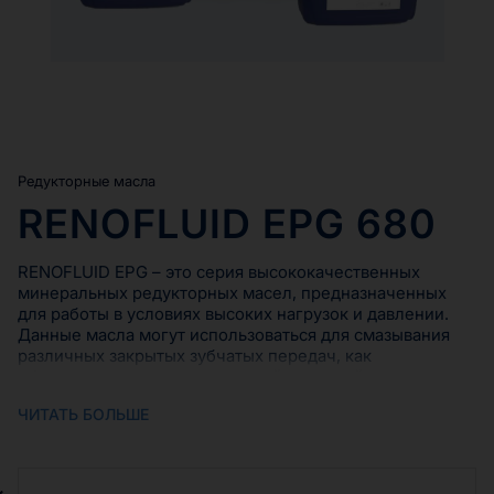
Редукторные масла
RENOFLUID EPG 680
RENOFLUID EPG – это серия высококачественных
минеральных редукторных масел, предназначенных
для работы в условиях высоких нагрузок и давлении.
Данные масла могут использоваться для смазывания
различных закрытых зубчатых передач, как
оборудованных циркуляционной системой смазки, так и
смазываемых разбрызгиванием. Серия масел
ЧИТАТЬ БОЛЬШЕ
RENOFLUID EPG широко применяется для всех типов
закрытых промышленных редукторов, приводов и
подшипников (с погружной или циркуляционной
системой смазывания) при пиковых значениях