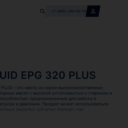
+7 (495) 280-02-13
UID EPG 320 PLUS
PLUS – это масло из серии высококачественных
орных масел с высокой устойчивостью к старению и
пособностью, предназначенные для работы в
агрузок и давлении. Продукт может использоваться
личных закрытых зубчатых передач, как
уляционной системой смазки, так и смазываемых
асло RENOFLUID EPG 320 PLUS используется там, где
ользовать моющее / диспергирующее масло типа CLP