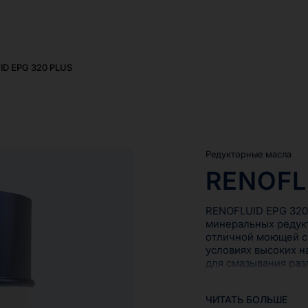
ID EPG 320 PLUS
Редукторные масла
RENOFL
RENOFLUID EPG 320 
минеральных редукт
отличной моющей с
условиях высоких н
для смазывания раз
оборудованных цирк
разбрызгиванием. М
ЧИТАТЬ БОЛЬШЕ
рекомендуется исп