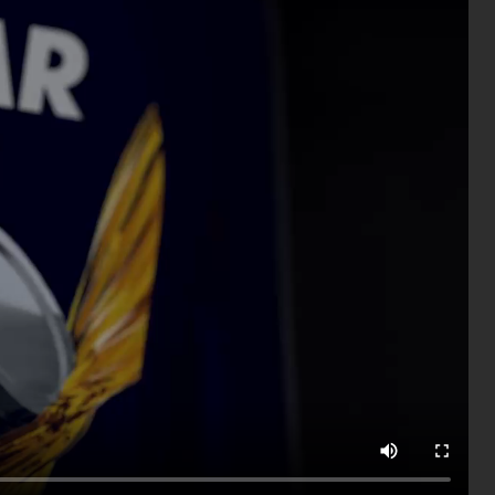
100
RENOFLUID PMO 220
R
1
Высококачественное масло для
ло для
бумагоделательных машин и
С
рудования
редукторов
м
п