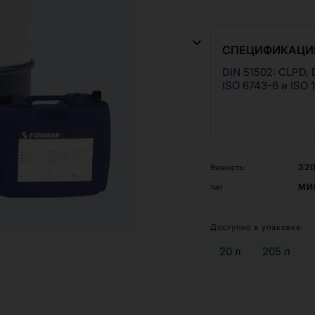
согласно DIN 51517-
Рекомендуемая рабо
подшипников, шарн
колес и червячных
СПЕЦИФИКАЦИ
температуры до 120
DIN 51502: CLPD, 
ISO 6743-6 и ISO 
32
Вязкость:
МИ
тип
Доступно в упаковке:
20 л
205 л